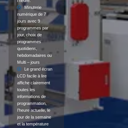
l’heure.
Minuterie
numérique de 7
jours avec 9
programmes par
jour, choix de
programmes
quotidiens,
hebdomadaires ou
Multi – jours
Le grand écran
LCD facile à lire
affiche clairement
toutes les
informations de
programmation,
l’heure actuelle, le
jour de la semaine
et la température