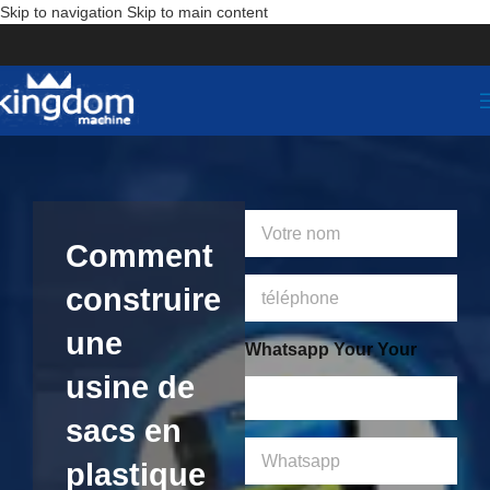
Skip to navigation
Skip to main content
Y
o
Comment
u
r
t
construire
N
é
a
l
une
m
é
Whatsapp Your Your
e
p
usine de
*
h
o
sacs en
n
W
e
plastique
h
a