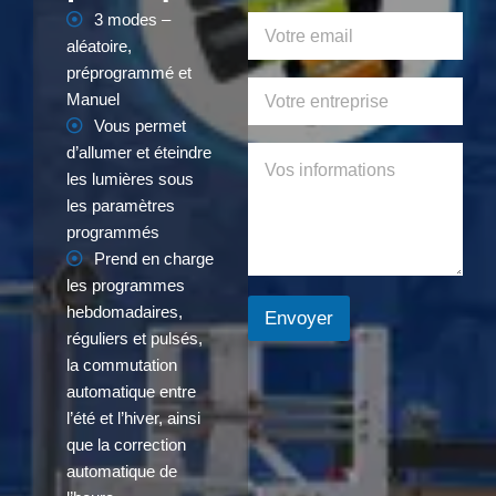
3 modes –
t
Y
s
o
aléatoire,
a
u
préprogrammé et
p
r
Y
Manuel
p
E
o
Vous permet
m
u
a
r
d’allumer et éteindre
Y
i
C
o
les lumières sous
l
o
u
les paramètres
*
m
r
programmés
p
M
a
e
Prend en charge
n
s
les programmes
y
s
hebdomadaires,
Envoyer
*
a
réguliers et pulsés,
g
e
la commutation
*
automatique entre
l’été et l’hiver, ainsi
que la correction
automatique de