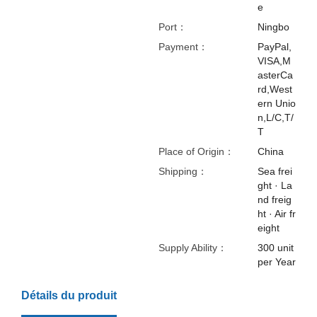
e
Port：
Ningbo
Payment：
PayPal,
VISA,M
asterCa
rd,West
ern Unio
n,L/C,T/
T
Place of Origin：
China
Shipping：
Sea frei
ght · La
nd freig
ht · Air fr
eight
Supply Ability：
300 unit
per Year
Détails du produit