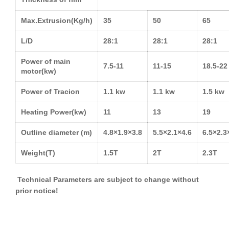
Max.Extrusion(Kg/h)
35
50
65
L/D
28:1
28:1
28:1
Power of main
7.5-11
11-15
18.5-22
motor(
kw
)
Power of
Tracion
1.1
kw
1.1
kw
1.5
kw
Heating Power(
kw
)
11
13
19
Outline diameter (m)
4.8×1.9×3.8
5.5×2.1×4.6
6.5×2.3
Weight(T)
1.5T
2T
2.3T
Technical Parameters are subject to change without
prior notice!