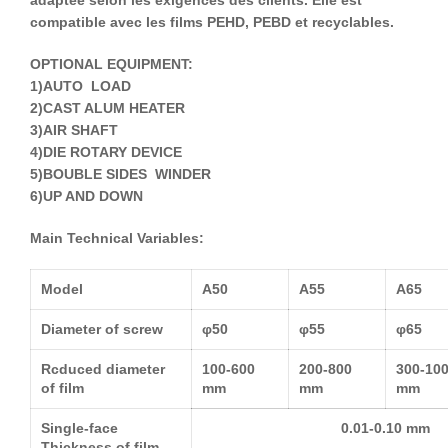
adaptée selon les exigences des clients. Elle est
compatible avec les films PEHD, PEBD et recyclables.
OPTIONAL EQUIPMENT:
1)AUTO LOAD
2)CAST ALUM HEATER
3)AIR SHAFT
4)DIE ROTARY DEVICE
5)BOUBLE SIDES WINDER
6)UP AND DOWN
Main Technical Variables:
Model
A50
A55
A65
Diameter of screw
φ50
φ55
φ65
Rcduced
diameter
100-600
200-800
300-10
of film
mm
mm
mm
Single-face
0.01-0.10 mm
Thickness of film