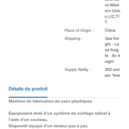
rd,West
ern Unio
n,L/C,T/
T
Place of Origin：
China
Shipping：
Sea frei
ght · La
nd freig
ht · Air fr
eight
Supply Ability：
300 unit
per Year
Détails du produit
Machine de fabrication de sacs plastiques
Équipement doté d’un système de scellage latéral à
l’aide d’un couteau.
Dispositif équipé d’un moteur pas à pas.