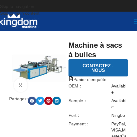
Skip to navigation
Skip to main content
Machine à sacs
à bulles
CONTACTEZ -
NOUS
Panier d'enquête
点击放大
OEM：
Availabl
e
Partagez:
Sample：
Availabl
e
Port：
Ningbo
Payment：
PayPal,
VISA,M
asterCa