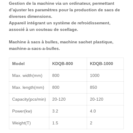
Gestion de la machine via un ordinateur, permettant
d’ajuster les paramètres pour la production de sacs de
diverses dimensions.
Appareil intégrant un système de refroidissement,
associé à un couteau de scellage.
Machine à sacs à bulles, machine sachet plastique,
machine-a-sacs-a-bulles.
Model
KDQB-800
KDQB-1000
Max. width(mm)
800
1000
Max. length(mm)
800
850
Capacity(
pcs
/min)
20-120
20-120
Power(
kw
)
3.2
4.0
Weight(T)
1.5
2